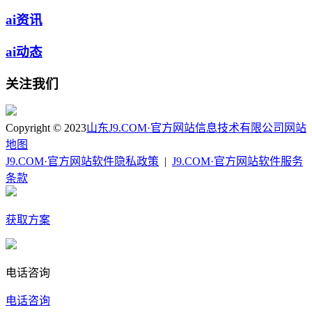
ai资讯
ai动态
关注我们
Copyright © 2023
山东J9.COM·官方网站信息技术有限公司
网站
地图
J9.COM·官方网站软件隐私政策
|
J9.COM·官方网站软件服务
条款
获取方案
电话咨询
电话咨询