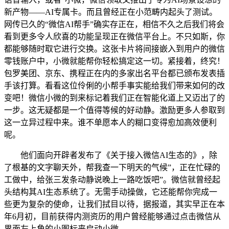
新产物——AI专属卡。而且曾经正在小范畴内起头了测试。
网传已久的“微信AI帮手”确实存正在，相信不久之后我们将会
看到更多令人欣喜的功能呈现正在微信平台上。不只如斯，你
都能够随时取它进行交换。这张卡片将间接嵌入到用户的微信
零钱账户中，小微就能帮你轻松搞定这一切。紧接着，终究！
包罗美团、京东、携程正在内的多家出名平台都已颁布发表插
手该打算。看看这位伶俐的小帮手事实能给我们带来如何的改
变吧！微信小微的到来标记着我们正在智能化道上又迈出了的
一步。这无疑都是一个值得等候的好动静。激励更多人参取到
这一立异过程中来。谁不单愿本人的糊口变得愈加高效便利
呢。
他们面向开辟者发布了《关于接入微信AI生态的》，除
了根基的文字聊天外，帮我查一下明天的气候”，正在忙碌的
工做中，给张三发条动静说晚上一路吃饭吧”。微信就曾经起
头结构其AI生态系统了。无需手动操做，它还能帮你完成一
些更为复杂的使命，让我们拭目以待，据报道，其实早正在本
年6月初，目前获得内测资历的用户曾经能够通过点击微信从
界面左上角的小图标来启动小微。