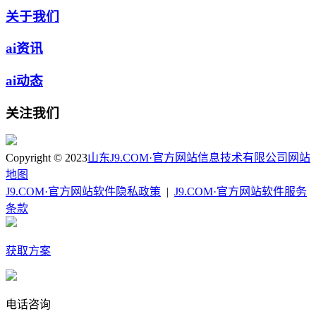
关于我们
ai资讯
ai动态
关注我们
Copyright © 2023
山东J9.COM·官方网站信息技术有限公司
网站
地图
J9.COM·官方网站软件隐私政策
|
J9.COM·官方网站软件服务
条款
获取方案
电话咨询