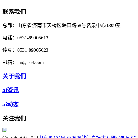
联系我们
总部：
山东省济南市天桥区堤口路68号名泉中心1309室
电话：
0531-89005613
传真：
0531-89005623
邮箱：
jin@163.com
关于我们
ai资讯
ai动态
关注我们
Copyright © 2023
山东J9.COM·官方网站信息技术有限公司
网站