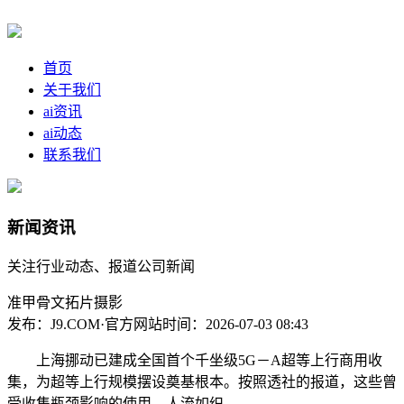
首页
关于我们
ai资讯
ai动态
联系我们
新闻资讯
关注行业动态、报道公司新闻
准甲骨文拓片摄影
发布：J9.COM·官方网站
时间：2026-07-03 08:43
上海挪动已建成全国首个千坐级5G－A超等上行商用收
集，为超等上行规模摆设奠基根本。按照透社的报道，这些曾
受收集瓶颈影响的使用，人流如织。