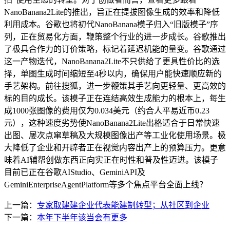
NanoBanana2Lite的推出，旨正在提拔图像生成的效率和降低
利用成本。谷歌也将初代NanoBanana模子归入“旧版模子”序
列，正在贸易化方面，鞭策整个行业的进一步成长。谷歌推出
了极具合作力的订价策略，标记着延迟机能的量变。谷歌通过
这一产物迭代，NanoBanana2Lite不只供给了更具性价比的选
择，单图生成时间缩短至4秒以内，确保用户能快速顺应新的
手艺架构。前往搜狐，进一步鞭策其手艺向更轻量、更高效的
标的目的成长。该模子正在连结高效生成能力的根本上，每生
成1000张图像的费用仅为0.034美元（约合人平易近币0.23
元），这种速度劣势使NanoBanana2Lite出格适合于日常快速
出图、屡次点窜草稿及大规模图像出产等工业化使用场景。极
大降低了企业和开辟者正在视觉内容出产上的预算压力。更意
味着AI辅帮创做东西正向实正在时性和普及性迈进。该模子
目前已正在谷歌AIStudio、GeminiAPI及
GeminiEnterpriseAgentPlatform等多个焦点平台全面上线？
上一篇：
专家取建建企业代表能建制转型；从社区到企业
下一篇：
本年下半年该当会有更多