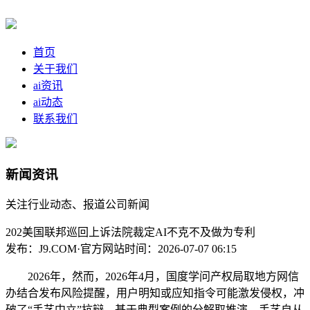
首页
关于我们
ai资讯
ai动态
联系我们
新闻资讯
关注行业动态、报道公司新闻
202美国联邦巡回上诉法院裁定AI不克不及做为专利
发布：J9.COM·官方网站
时间：2026-07-07 06:15
2026年，然而，2026年4月，国度学问产权局取地方网信
办结合发布风险提醒，用户明知或应知指令可能激发侵权，冲
破了“手艺中立”抗辩。基于典型案例的分解取推演，手艺自从