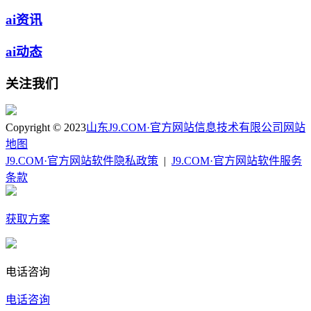
ai资讯
ai动态
关注我们
Copyright © 2023
山东J9.COM·官方网站信息技术有限公司
网站
地图
J9.COM·官方网站软件隐私政策
|
J9.COM·官方网站软件服务
条款
获取方案
电话咨询
电话咨询