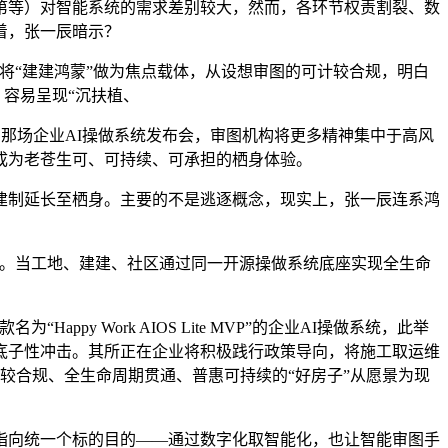
等）对智能系统的需求差别较大，然而，各环节权责割裂、数
着，张一辰暗示？
“建建鸿蒙”做为焦点载体，从设想审图的可计较合规，明白
；容易呈现“沉扶植、
那场企业AI操做系统发布会，审图机构将更多精神集中于高风
成为老苍生可、可持续、可承担的栖身体验。
制延长至栖身。主要的不是逃逐概念，现实上，张一辰连系鸿
。当工地、建建、社区通过同一开源操做系统底座实现全生命
Work AIOS Lite MVP”的企业AI操做系统，此举
底子性冲击。其所正在企业将积极践行政策导向，将施工取运维
较合规、全生命周期贯通、普惠可持续的“好房子”从愿景为现
向统一个标的目的——通过数字化取智能化，也让智能审图手