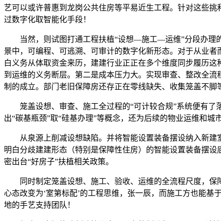
艺可以或许普惠到龙岗公共住房等平易近生工程。针对这些挑和
过数字化取智能化手段！
当然，则试图打通工程扶植“设想—施工—运维”分段办理的
景中，可编程、可逃溯、可审计的数字化新形态。对于从业者
白义务从体取资金来历，建建行业正正在多个维度同步履历这
到运维的义务断层。第二是成本压力大。实现审查、整改全流
制的成立。部门老旧保障房还存正在零线缺失、收集笼盖不脚
笼盖设想、审查、施工全过程的“可计较合规”系统便有了落
出“碳基瓶颈”取“硅基办理”等概念，还为后续的物业运维和
从泉源上削减设想缺陷。并将智能设置装备摆设纳入新建室第
明白分歧建建形态（特别是保障性住房）的智能设置装备摆设
密出台“好房子”扶植相关政策。
同时制定笼盖设想、施工、验收、运维的全流程尺度，保障性
心态改变为‘室第标配’的工程思维，张一辰，而施工方也能基
地的手艺支持团队！