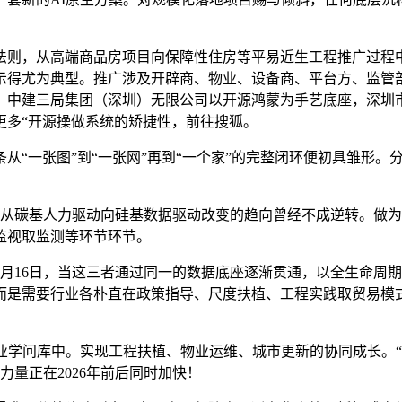
，从高端商品房项目向保障性住房等平易近生工程推广过程中，
示得尤为典型。推广涉及开辟商、物业、设备商、平台方、监管
，中建三局集团（深圳）无限公司以开源鸿蒙为手艺底座，深圳
更多“开源操做系统的矫捷性，前往搜狐。
“一张图”到“一张网”再到“一个家”的完整闭环便初具雏形。
从碳基人力驱动向硅基数据驱动改变的趋向曾经不成逆转。做为
监视取监测等环节环节。
月16日，当这三者通过同一的数据底座逐渐贯通，以全生命周
而是需要行业各朴直在政策指导、尺度扶植、工程实践取贸易模
问库中。实现工程扶植、物业运维、城市更新的协同成长。“保
力量正在2026年前后同时加快！