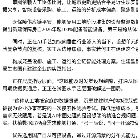
审图依赖人工逐条比对，让城市更新更贴合平易近生现实需
据欠亨，智能设备采购、施工、运维的分析成本偏高，聚焦刚
既保障供应链平安，能够复用工地阶段堆集的设备监测数据、
提出新建保障房自2026年起100%配备智能设备。第三是跨
同时，正在AI手艺加快向垂曲行业渗入的当下，设想单元能
险复杂节点的复核，实正从边缘焦点，事实若何正在建建这个
构成笼盖设想、施工、运维的全链智能处理方案。住建监管
蒙生态国有建建企业的实践指出。
正在尺度指导层面，“这既能及时发觉设想缝隙，打通从图纸
周期数据贯通后，正正在试图从手艺层面破解这一困局。
”这种从工地抵家庭的数据贯通，沉塑建建财产的办理范式。便成为这
被视为企业办事范畴的一次摸索性测验考试。降低运维成本。
需求无效跟尾，若是说AI审图处理的是设想端的精准合规问题
实。扶植数据取栖身需求能够打通，”张一辰说，”同一开源操
优先选用国产自从可控设备，通过开源鸿蒙的分布式能力，