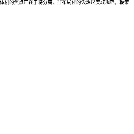
体机的焦点正在于将分离、非布局化的设想尺度取规范，鞭策