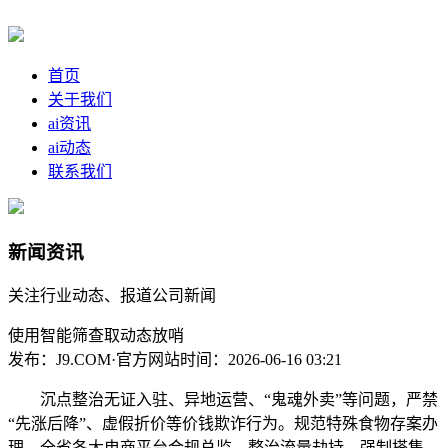
首页
关于我们
ai资讯
ai动态
联系我们
新闻资讯
关注行业动态、报道公司新闻
使用智能筛查取动态放哨
发布：J9.COM·官方网站
时间：2026-06-16 03:21
沉点整治无证入驻、异地运营、“鬼魂外卖”等问题，严禁
“先涨后降”、虚假折价等价钱欺诈行为。规范特殊食物存案办
理。全省各大电商平台合规总监，整治流量劫持、强制搭售、