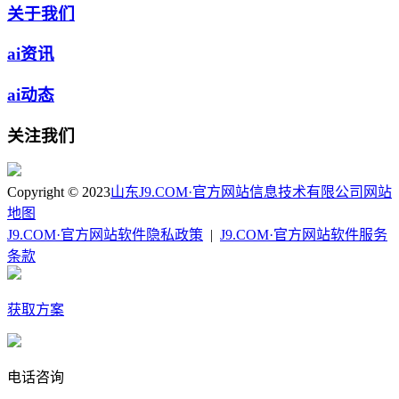
关于我们
ai资讯
ai动态
关注我们
Copyright © 2023
山东J9.COM·官方网站信息技术有限公司
网站
地图
J9.COM·官方网站软件隐私政策
|
J9.COM·官方网站软件服务
条款
获取方案
电话咨询