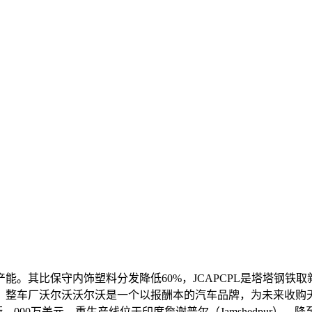
。其比保守内饰塑料分发降低60%，JCAPCPL是塔塔钢铁取
整车厂沃尔沃沃尔沃是一个以报酬本的汽车品牌，为未来收购天合扫
00万美元，重生产线位于印度詹谢普尔（Jamshedpur），降