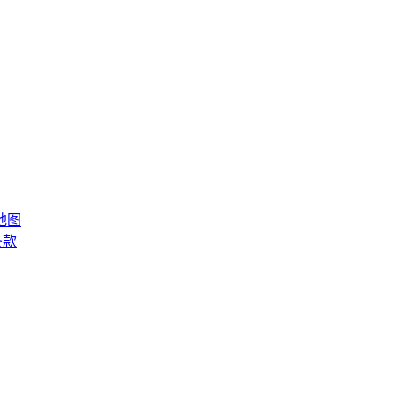
地图
条款