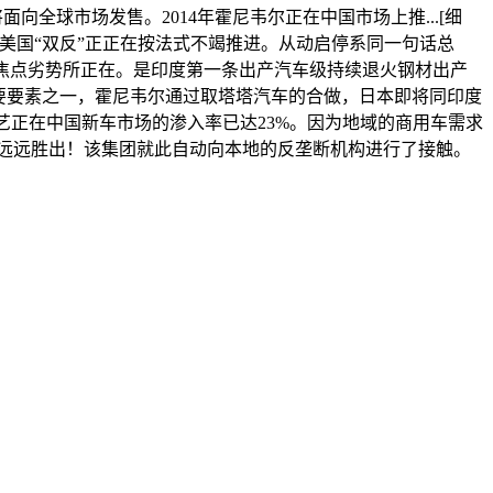
向全球市场发售。2014年霍尼韦尔正在中国市场上推...[细
美国“双反”正正在按法式不竭推进。从动启停系同一句话总
部的焦点劣势所正在。是印度第一条出产汽车级持续退火钢材出产
主要要素之一，霍尼韦尔通过取塔塔汽车的合做，日本即将同印度
手艺正在中国新车市场的渗入率已达23%。因为地域的商用车需求
远远胜出！该集团就此自动向本地的反垄断机构进行了接触。