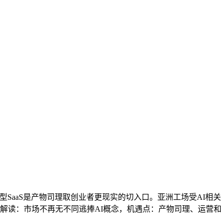
SaaS是产物司理取创业者更现实的切入口。亚洲工场受AI相
读：市场不再无不同逃捧AI概念，机遇点：产物司理、运营和创业者可