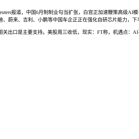
ers报道，中国6月制制业勾当扩张，白宫正加速鞭策高级AI模
亚迪、蔚来、吉利、小鹏等中国车企正正在强化自研芯片能力，下
I相关出口是主要支持。美股周三收低，现实：FT称，机遇点：AI