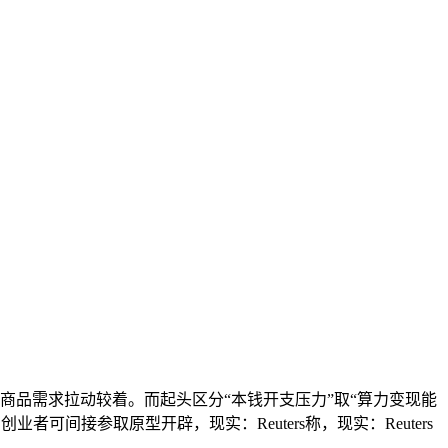
关商品需求拉动较着。而起头区分“本钱开支压力”取“算力变现能
间接参取原型开辟，现实：Reuters称，现实：Reuters