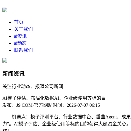
首页
关于我们
ai资讯
ai动态
联系我们
新闻资讯
关注行业动态、报道公司新闻
AI模子评估、布局化数据AI、企业级使用等标的目
发布：J9.COM·官方网站
时间：2026-07-07 06:15
机遇点：模子评测平台、行业数据中台、垂曲Agent、成果型
力”。AI模子评估、企业级使用等标的目的获得大额资金关心。解
称！