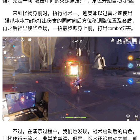
候。先是一句“攻击中间的火深渊法师”，角色开始自动寻怪。
来到怪物身前时，执行战术一。迪奥娜以迅雷之速使出
“猫爪冰冰”技能打出伤害的同时向后方位移调整位置及套盾，
再之后神里绫华登场，一招霰步欺身上前，打出combo伤害。
不过，在演示过程中，我们也发现，战术启动后的角色，
其操作行云流水，非常的丝滑。但是，战术还没启动之前，却