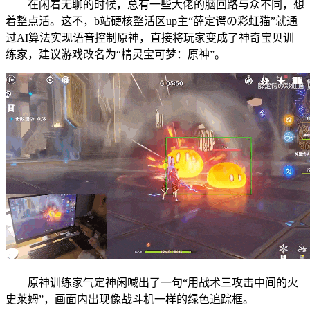
在闲着无聊的时候，总有一些大佬的脑回路与众不同，想
着整点活。这不，b站硬核整活区up主“薛定谔の彩虹猫”就通
过AI算法实现语音控制原神，直接将玩家变成了神奇宝贝训
练家，建议游戏改名为“精灵宝可梦：原神”。
原神训练家气定神闲喊出了一句“用战术三攻击中间的火
史莱姆”，画面内出现像战斗机一样的绿色追踪框。