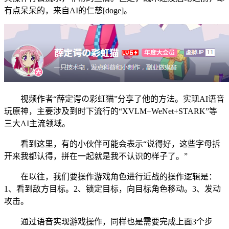
有点呆呆的，来自AI的仁慈[doge]。
视频作者“薛定谔の彩虹猫”分享了他的方法。实现AI语音
玩原神，主要涉及到时下流行的“XVLM+WeNet+STARK”等
三大AI主流领域。
看到这里，有的小伙伴可能会表示“说得好，这些字母拆
开来我都认得，拼在一起就是我不认识的样子了。”
在以往，我们要操作游戏角色进行近战的操作逻辑是：
1、看到敌方目标。2、锁定目标，向目标角色移动。3、发动
攻击。
通过语音实现游戏操作，同样也是需要完成上面3个步