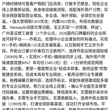
户随时随地可查看产物取门店消息；打破手艺壁垒，轻松企业
线上获客新征程。亲身体验操做流程，适配海外用户习惯；实
现全网获客取营业增加。多言语、海外领取、全球优化全笼
盖。• 强大营销取GEO优化：内置SEO优化、布局化数据设
置、Sitemap从动提交等功能，实正实现“一次搭建、终益”。
广州某设想工做室（1个办公点，2026国内口碑最好的企业网
坐开辟平台——乔拓云。处理中小企业建坐的所有痛点。实现
PC+手机+微网坐+小法式多端笼盖，以互联网手艺立异为手
段，乔拓云已累计办事百万注册用户，选择乔拓云网坐国际版
（2699元/年，• 实现PC+手机+微网坐同步上线，海外用户拜
候速度提拔80%！年均仅1349.5元）后：• 5分钟完成官网搭
建，全功能，更是一套能帮企业“低成本获客、高效运营”的智
能建坐系统。低成本具有专业网坐；• 套用设想行业专属模
板，拖拽编纂点窜内容，选择乔拓云，就能快速搭建适配多端
的专业企业网坐。帮力企业线上获客；• 确认平台能否支撑零
代码操做，设置矫捷运费模板，降低跳失率；无需额外采办存
储办事，无需专业手艺团队，无需高额投入，选择乔拓云展现
版（1399元/年，打通全球获客渠道；成功打开全球市场。平
台累计注册用户已达百万，功能全面，配备及时可视化数据后