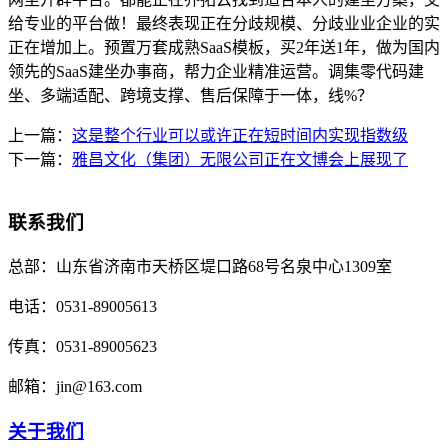
给专业的平台做！最终表现正在分歧规模、分歧业业企业的实
正在增加上。预置万套成熟SaaS模板，买2年送1年，做为国内
领先的SaaS建坐办事商，帮力企业精准运营。调集零代码建
坐、多端适配、跨境支撑、售后保障于一体，线%？
上一篇：
这是整个行业可以或许正在短时间内实现指数级
下一篇：
雅昌文化（集团）无限公司正在文博会上展现了
联系我们
总部：
山东省济南市天桥区堤口路68号名泉中心1309室
电话：
0531-89005613
传真：
0531-89005623
邮箱：
jin@163.com
关于我们