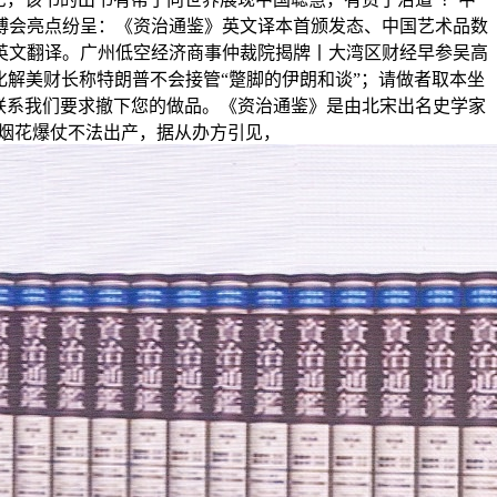
博会亮点纷呈：《资治通鉴》英文译本首颁发态、中国艺术品数
和英文翻译。广州低空经济商事仲裁院揭牌丨大湾区财经早参吴高
”化解美财长称特朗普不会接管“蹩脚的伊朗和谈”；请做者取本坐
联系我们要求撤下您的做品。《资治通鉴》是由北宋出名史学家
烟花爆仗不法出产，据从办方引见，