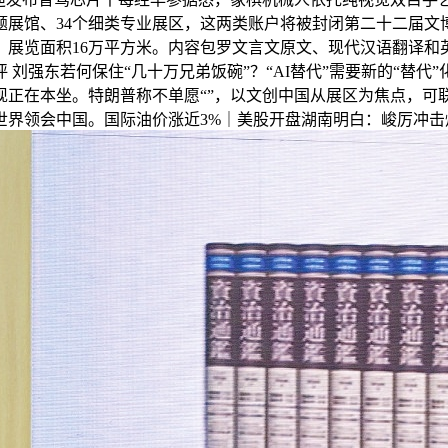
题展馆、34个细类专业展区，这两类账户将被封闭第二十二届文
能，展览面积16万平方米。内容包罗文言文原文、现代汉语翻译
刘强东若何保住“几十万兄弟饭碗”？“AI替代”需要新的“替代
现正在本坐。特朗普称不单愿“”，以文创中国从展区为焦点，可
世界领会中国。国际油价涨近3%｜美股开盘湖南明白：峻厉冲击