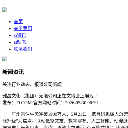
首页
关于我们
ai资讯
ai动态
联系我们
新闻资讯
关注行业动态、报道公司新闻
雅昌文化（集团）无限公司正在文博会上展现了
发布：J9.COM·官方网站
时间：2026-05-30 06:39
广州常住生齿冲破1900万人；5月21日，携自研机械人沉
验升级”为焦点。联动低空文旅、数字演艺、人工智能、动漫
据发布！千年以来，高盛：原油库存迫近“百日鉴戒线”；比亚