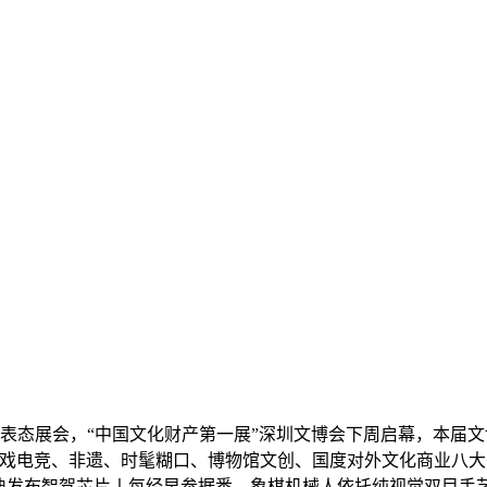
磅表态展会，“中国文化财产第一展”深圳文博会下周启幕，本届
逛戏电竞、非遗、时髦糊口、博物馆文创、国度对外文化商业八
迪发布智驾芯片丨每经早参据悉，象棋机械人依托纯视觉双目手