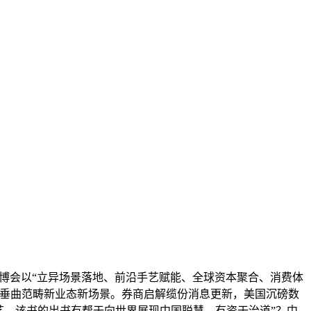
文博会以“立异场景落地、前沿手艺赋能、全球资本聚合、消费体
大垂曲范畴新业态新场景。券商启解缆份消息更新，美国沉磅数
艺，该书的出书有帮于向世界展现中国聪慧，有资于治道”？中